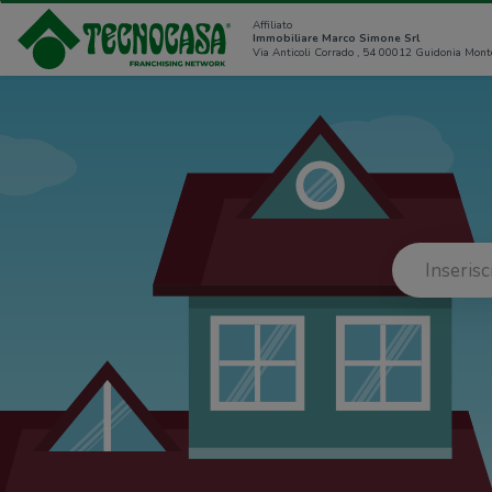
Affiliato
Immobiliare Marco Simone Srl
Via Anticoli Corrado , 54 00012 Guidonia Mont