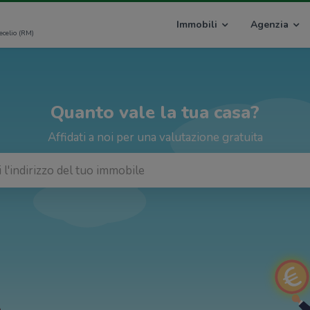
Immobili
Agenzia
ecelio (RM)
Quanto vale la tua casa?
Affidati a noi per una valutazione gratuita