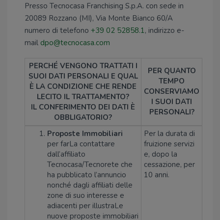
Presso Tecnocasa Franchising S.p.A. con sede in
20089 Rozzano (MI), Via Monte Bianco 60/A
numero di telefono
+39 02 52858.1
, indirizzo e-
mail
dpo@tecnocasa.com
PERCHÉ VENGONO TRATTATI I
PER QUANTO
SUOI DATI PERSONALI E QUAL
TEMPO
È LA CONDIZIONE CHE RENDE
CONSERVIAMO
LECITO IL TRATTAMENTO?
I SUOI DATI
IL CONFERIMENTO DEI DATI È
PERSONALI?
OBBLIGATORIO?
Proposte Immobiliari
Per la durata di
per farLa contattare
fruizione servizi
dall’affiliato
e, dopo la
Tecnocasa/Tecnorete che
cessazione, per
ha pubblicato l’annuncio
10 anni.
nonché dagli affiliati delle
zone di suo interesse e
adiacenti per illustraLe
nuove proposte immobiliari